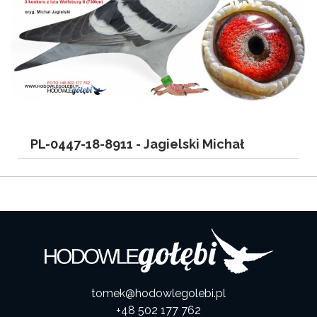
PL-0447-18-8911 -
Jagielski Michał
tomek@hodowlegolebi.pl
+48 502 177 762