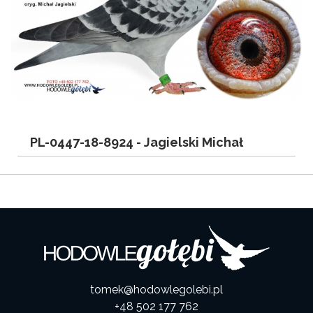
PL-0447-18-8924 -
Jagielski Michał
tomek@hodowlegolebi.pl
+48 502 177 762