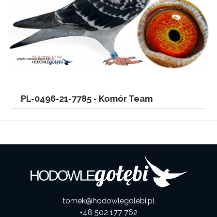
PL-0496-21-7785 -
Komór Team
tomek@hodowlegolebi.pl
+48 502 177 762