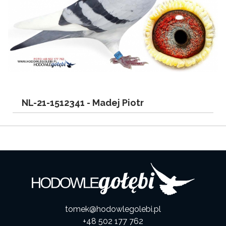
NL-21-1512341 -
Madej Piotr
tomek@hodowlegolebi.pl
+48 502 177 762