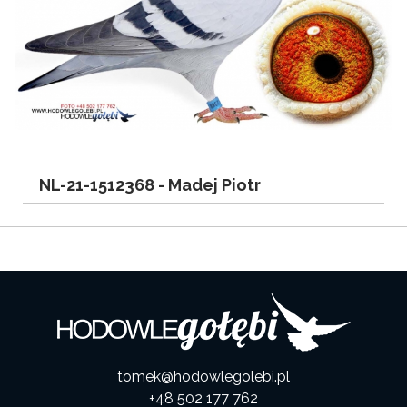
NL-21-1512368 -
Madej Piotr
tomek@hodowlegolebi.pl
+48 502 177 762