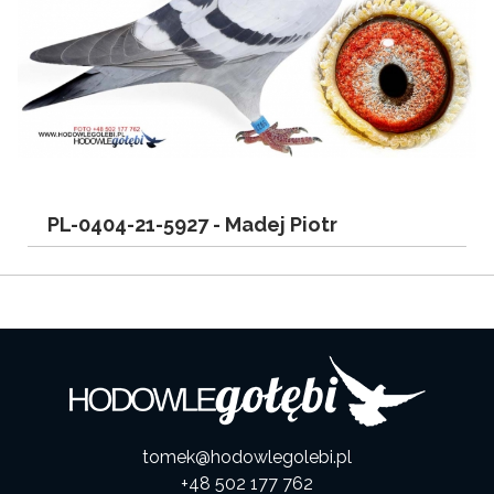
PL-0404-21-5927 -
Madej Piotr
tomek@hodowlegolebi.pl
+48 502 177 762