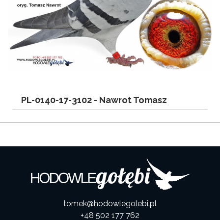
PL-0140-17-3102 -
Nawrot Tomasz
tomek@hodowlegolebi.pl
+48 502 177 762