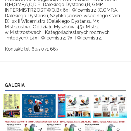
B,M,GMP,A,C,D,B, Dalekiego Dystansu,B, GMP,
INTERMISTRZOSTWO,B); 6x I Wicemistrz (C,GMP,A,
Dalekiego Dystansu, Szybkościowe-wspólnego startu,
D); 2x II Wicemistrz (Dalekiego Dystansu,M);
Mistrzostwo Oddziału Myszków; 45x Mistrz
w Mistrzostwach i Kategoriach(starych,rocznych
i młodych); 14x I Wicemistrz; 7x II Wicemistrz.
Kontakt: tel. 605 071 663
GALERIA