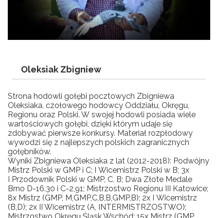
Oleksiak Zbigniew
Strona hodowli gołębi pocztowych Zbigniewa
Oleksiaka, czołowego hodowcy Oddziału, Okręgu,
Regionu oraz Polski. W swojej hodowli posiada wiele
wartościowych gołębi, dzięki którym udaje się
zdobywać pierwsze konkursy. Materiał rozpłodowy
wywodzi się z najlepszych polskich zagranicznych
gołębników.
Wyniki Zbigniewa Oleksiaka z lat (2012-2018): Podwójny
Mistrz Polski w GMP i C; I Wicemistrz Polski w B; 3x
I Przodownik Polski w GMP, C, B; Dwa Złote Medale
Brno D-16.30 i C-2,91; Mistrzostwo Regionu III Katowice;
8x Mistrz (GMP, M,GMP,C,B,B,GMP,B); 2x I Wicemistrz
(B,D); 2x II Wicemistrz (A, INTERMISTRZOSTWO);
Mistrzostwo Okręgu Śląsk Wschód; 15x Mistrz (GMP,