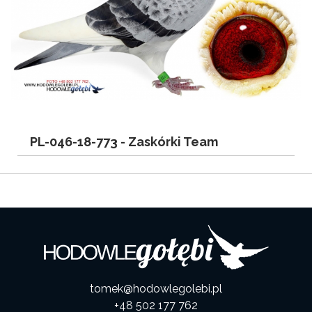
PL-046-18-773 -
Zaskórki Team
tomek@hodowlegolebi.pl
+48 502 177 762