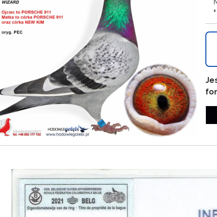
M
Je
fo