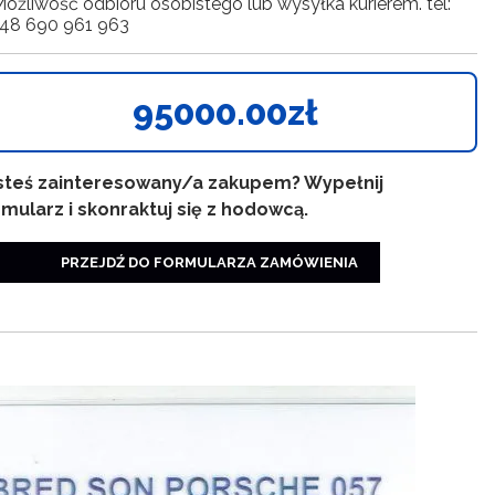
ożliwość odbioru osobistego lub wysyłka kurierem. tel:
+48 690 961 963
95000.00zł
steś zainteresowany/a zakupem? Wypełnij
rmularz i skonraktuj się z hodowcą.
PRZEJDŹ DO FORMULARZA ZAMÓWIENIA