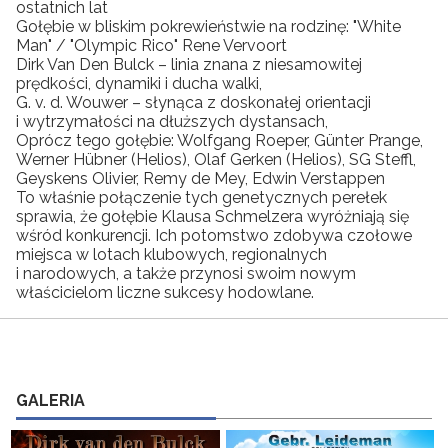
ostatnich lat
Gołębie w bliskim pokrewieństwie na rodzinę: "White
Man" / "Olympic Rico" Rene Vervoort
Dirk Van Den Bulck – linia znana z niesamowitej
prędkości, dynamiki i ducha walki,
G. v. d. Wouwer – słynąca z doskonałej orientacji
i wytrzymałości na dłuższych dystansach,
Oprócz tego gołębie: Wolfgang Roeper, Günter Prange,
Werner Hübner (Helios), Olaf Gerken (Helios), SG Steffl,
Geyskens Olivier, Remy de Mey, Edwin Verstappen
To właśnie połączenie tych genetycznych perełek
sprawia, że gołębie Klausa Schmelzera wyróżniają się
wśród konkurencji. Ich potomstwo zdobywa czołowe
miejsca w lotach klubowych, regionalnych
i narodowych, a także przynosi swoim nowym
właścicielom liczne sukcesy hodowlane.
GALERIA