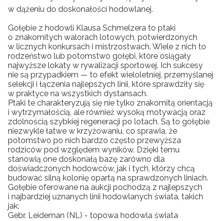
w dążeniu do doskonałości hodowlanej.
Gołębie z hodowli Klausa Schmelzera to ptaki
o znakomitych walorach lotowych, potwierdzonych
w licznych konkursach i mistrzostwach. Wiele z nich to
rodzeństwo lub potomstwo gołębi, które osiągały
najwyższe lokaty w rywalizacji sportowej. Ich sukcesy
nie są przypadkiem — to efekt wieloletniej, przemyślanej
selekcji i łączenia najlepszych linii, które sprawdziły się
w praktyce na wszystkich dystansach.
Ptaki te charakteryzują się nie tylko znakomitą orientacją
i wytrzymałością, ale również wysoką motywacją oraz
zdolnością szybkiej regeneracji po lotach. Są to gołębie
niezwykle łatwe w krzyżowaniu, co sprawia, że
potomstwo po nich bardzo często przewyższa
rodziców pod względem wyników. Dzięki temu
stanowią one doskonałą bazę zarówno dla
doświadczonych hodowców, jak i tych, którzy chcą
budować silną kolonię opartą na sprawdzonych liniach.
Gołębie oferowane na aukcji pochodzą z najlepszych
i najbardziej uznanych linii hodowlanych świata, takich
jak:
Gebr. Leideman (NL) - topowa hodowla świata